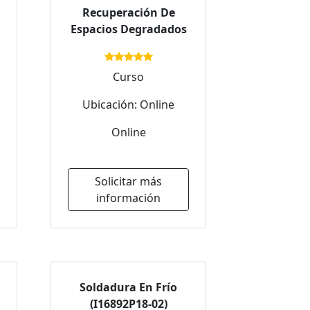
Recuperación De
Espacios Degradados
Curso
Ubicación: Online
Online
Solicitar más
información
Soldadura En Frío
(I16892P18-02)